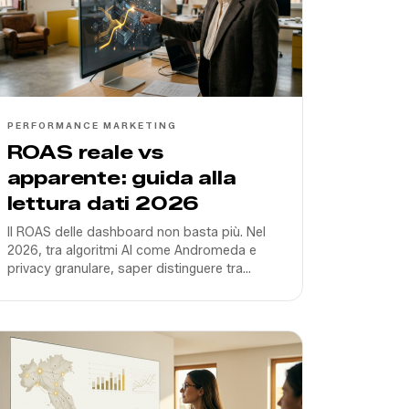
PERFORMANCE MARKETING
ROAS reale vs
apparente: guida alla
lettura dati 2026
Il ROAS delle dashboard non basta più. Nel
2026, tra algoritmi AI come Andromeda e
privacy granulare, saper distinguere tra
vendite incrementali e vanity metrics è l'unica
via per scalare.