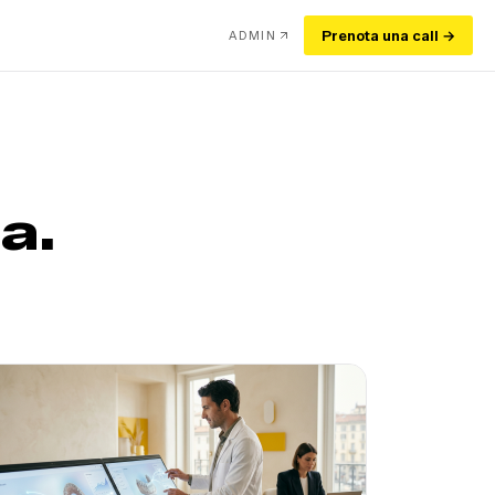
Prenota una call →
ADMIN
a.