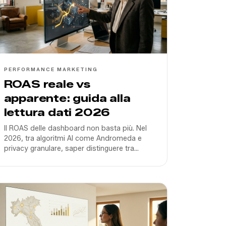
PERFORMANCE MARKETING
ROAS reale vs
apparente: guida alla
lettura dati 2026
Il ROAS delle dashboard non basta più. Nel
2026, tra algoritmi AI come Andromeda e
privacy granulare, saper distinguere tra
vendite incrementali e vanity metrics è l'unica
via per scalare.