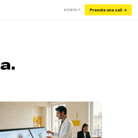
Prenota una call →
ADMIN
a.